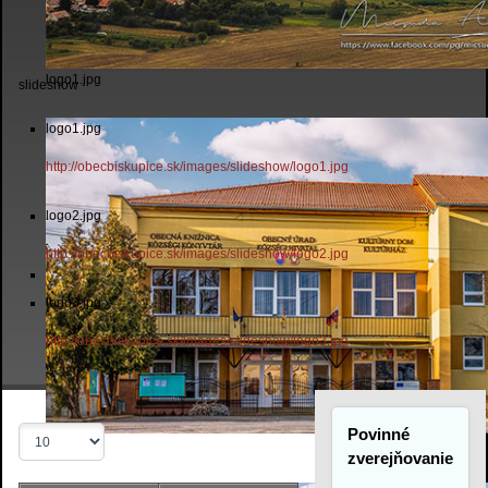
logo1.jpg
slideshow
logo1.jpg
http://obecbiskupice.sk/images/slideshow/logo1.jpg
logo2.jpg
http://obecbiskupice.sk/images/slideshow/logo2.jpg
logo3.jpg
http://obecbiskupice.sk/images/slideshow/logo3.jpg
Povinné
Zobrazené
logo2.jpg
položky
zverejňovanie