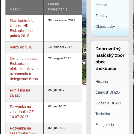
Dátum
Zmluvy
Názov
uverejnenia
Faktúry
Plán kontrolnej
30. november 2017
činnosti HK
Objednávky
Biskupice na I.
polrok 2018
Voľby do VÚC
10. október 2017
Dobrovoľný
hasičský zbor
Oznámenie obce
22. august 2017
obce
Biskupice o
Biskupice
elektr. doručovaní
oznámenia o
delegovaní člena
História
logo3.jpg
Prihláška na
26. júl 2017
Činnosť DHZO
zájazd
Zloženie DHZO
Pozvánka na
02. jún 2017
zasadnutie OZ -
Technika
14.07.2017
Fotogaléria
Pozvánka na
02. jún 2017
zasadnutie OZ -