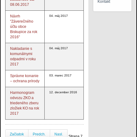
Kontakt
08.06.2017
Návrh
04. máj 2017
"Záverečného
účtu obce
Biskupice za rok
2016"
Nakladanie s
04. máj 2017
komunálnymi
odpadmi v roku
2017
Správne konanie
03. marec 2017
– ochrana prírody
Harmonogram
12. december 2016
odvozu ZKO a
triedeného zberu
zložiek KO na rok
2017
Začiatok
Predch.
Nasl.
Strana 7