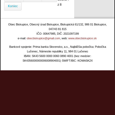
z 8
Koniec
Obec Biskupice, Obecný úrad Biskupice, Biskupická 61/132, 986 01 Biskupice,
047/43 81 815
IČO: 00647985, DIČ: 2021097199
e-mail:
obecbiskupice@gmail.com,
web:
www.obecbiskupice.sk
Bankové spojenie: Prima banka Slovensko, a.s., Najbližšia pobočka: Pobočka
Lučenec, Námestie republiky 11, 984 01 Lučenec
IBAN: SK43 5600 0000 0060 0890 4001 (bez medzier:
SK4356000000006008904001) SWIFT/BIC: KOMASK2X