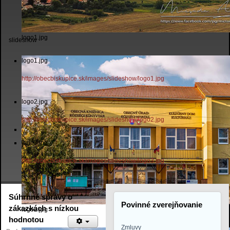
logo1.jpg
slideshow
logo1.jpg
http://obecbiskupice.sk/images/slideshow/logo1.jpg
logo2.jpg
http://obecbiskupice.sk/images/slideshow/logo2.jpg
logo3.jpg
http://obecbiskupice.sk/images/slideshow/logo3.jpg
Súhrnné správy o
Povinné zverejňovanie
zákazkách s nízkou
logo2.jpg
hodnotou
Zmluvy