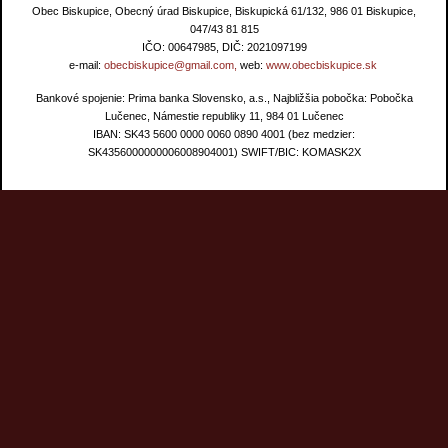
Obec Biskupice, Obecný úrad Biskupice, Biskupická 61/132, 986 01 Biskupice,
047/43 81 815
IČO: 00647985, DIČ: 2021097199
e-mail:
obecbiskupice@gmail.com,
web:
www.obecbiskupice.sk
Bankové spojenie: Prima banka Slovensko, a.s., Najbližšia pobočka: Pobočka
Lučenec, Námestie republiky 11, 984 01 Lučenec
IBAN: SK43 5600 0000 0060 0890 4001 (bez medzier:
SK4356000000006008904001) SWIFT/BIC: KOMASK2X