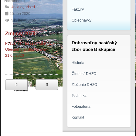
Podrobnosti
Uncategorised
Faktúry
15. jún 2020
Návštevy: 6455
Objednávky
Zmluvy 2020
Dobrovoľný hasičský
Pozvánka na zasadnutie
zbor obce Biskupice
Obecného zastupiteľstva -
21.05.2020
História
Činnosť DHZO
Zloženie DHZO
logo3.jpg
Technika
Fotogaléria
Kontakt