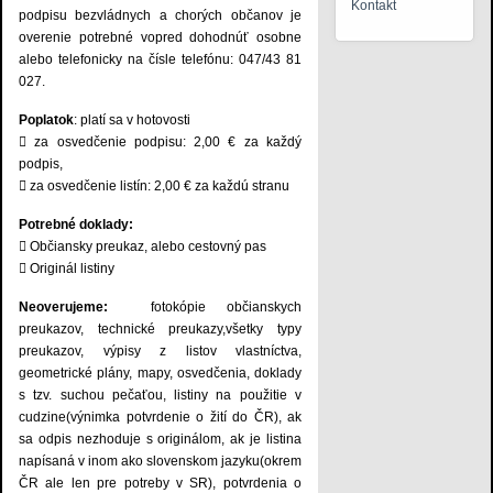
Kontakt
podpisu bezvládnych a chorých občanov je
overenie potrebné vopred dohodnúť osobne
alebo telefonicky na čísle telefónu: 047/43 81
027.
Poplatok
: platí sa v hotovosti
 za osvedčenie podpisu: 2,00 € za každý
podpis,
 za osvedčenie listín: 2,00 € za každú stranu
Potrebné doklady:
 Občiansky preukaz, alebo cestovný pas
 Originál listiny
Neoverujeme:
fotokópie občianskych
preukazov, technické preukazy,všetky typy
preukazov, výpisy z listov vlastníctva,
geometrické plány, mapy, osvedčenia, doklady
s tzv. suchou pečaťou, listiny na použitie v
cudzine(výnimka potvrdenie o žití do ČR), ak
sa odpis nezhoduje s originálom, ak je listina
napísaná v inom ako slovenskom jazyku(okrem
ČR ale len pre potreby v SR), potvrdenia o