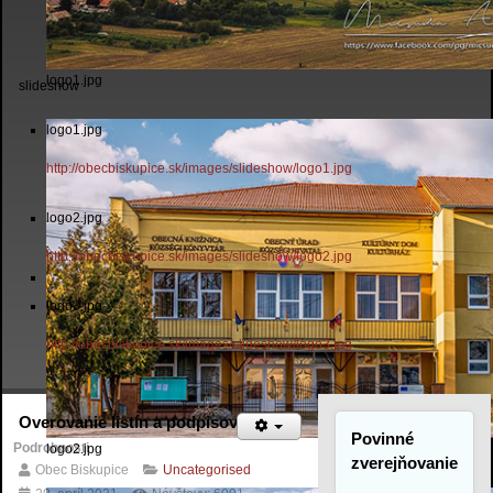
logo1.jpg
slideshow
logo1.jpg
http://obecbiskupice.sk/images/slideshow/logo1.jpg
logo2.jpg
http://obecbiskupice.sk/images/slideshow/logo2.jpg
logo3.jpg
http://obecbiskupice.sk/images/slideshow/logo3.jpg
Overovanie listín a podpisov
Povinné
Podrobnosti
logo2.jpg
zverejňovanie
Obec Biskupice
Uncategorised