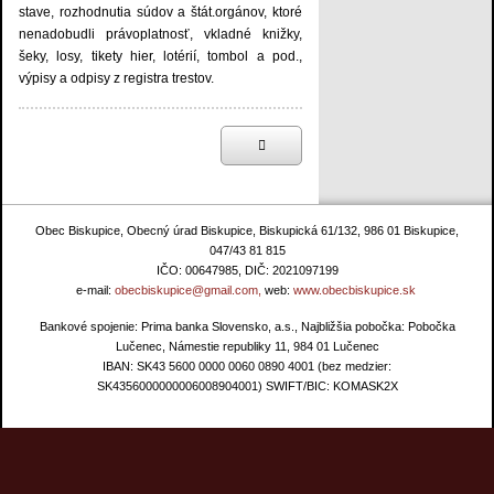
stave, rozhodnutia súdov a štát.orgánov, ktoré
nenadobudli právoplatnosť, vkladné knižky,
šeky, losy, tikety hier, lotérií, tombol a pod.,
výpisy a odpisy z registra trestov.
Obec Biskupice, Obecný úrad Biskupice, Biskupická 61/132, 986 01 Biskupice,
047/43 81 815
IČO: 00647985, DIČ: 2021097199
e-mail:
obecbiskupice@gmail.com,
web:
www.obecbiskupice.sk
Bankové spojenie: Prima banka Slovensko, a.s., Najbližšia pobočka: Pobočka
Lučenec, Námestie republiky 11, 984 01 Lučenec
IBAN: SK43 5600 0000 0060 0890 4001 (bez medzier:
SK4356000000006008904001) SWIFT/BIC: KOMASK2X