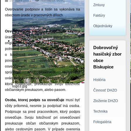
20. apríl 2021
Návštevy: 6091
Zmluvy
Overovanie podpisov a listín sa vykonáva na
obecnom úrade v pracovných dňoch.
Faktúry
Objednávky
Osvedčovaním odpisov a kópií listín
Obecný
úrad potvrdzuje, že sa kópia listiny zhoduje s
originálom. Preto je pri osvedčovaní vždy
Dobrovoľný
potrebné predložiť aj originál listiny a preukaz
hasičský zbor
o totožnosti osoby. Za originál listiny sa
obce
považuje aj už osvedčená kópia. Pri
osvedčovaní listín sa osvedčuje obsah,
Biskupice
správnosť ani pravdivosť skutočností
uvádzaných v listine sa neosvedčuje. Osoba,
História
ktorá osvedčuje, preukazuje svoju totožnosť
logo3.jpg
občianskym preukazom, alebo pasom.
Činnosť DHZO
Osoba, ktorej podpis sa osvedčuje
musí byť
Zloženie DHZO
vždy prítomná, nesmie ju podpísať iná osoba.
Technika
Podpisuje sa pred pracovníkom, ktorý podpis
osvedčuje. Svoju totožnosť pri osvedčovaní
Fotogaléria
preukazuje občan občianskym preukazom,
alebo cestovným pasom. V prípade overenia