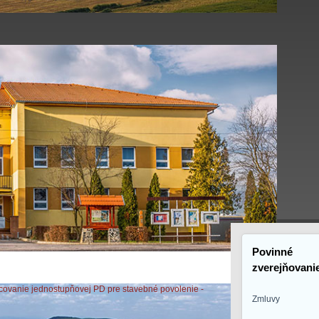
Povinné
zverejňovani
racovanie jednostupňovej PD pre stavebné povolenie -
Zmluvy