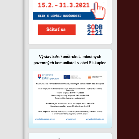
Výstavba/rekonštrukcia miestnych
pozemných komunikácií v obci Biskupice