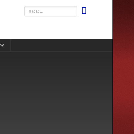
Hľadať
...
by