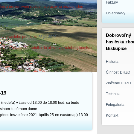
Faktúry
 a preventívnej službe na pracovnú pozíciu: člen
Objednávky
18.okt.2023
Dobrovoľný
e hlasovacieho preukazu
25.júl.2023
hasičský zbo
ovaní člena a náhradníka do okrskovej volebnej komisie
Biskupice
História
podkategórie, tie môžu články obsahovať.
Činnosť DHZO
Zloženie DHZO
-19
Technika
nedeľa) v čase od 13:00 do 18:00 hod. sa bude
Fotogaléria
estnom kultúrnom dome.
nes tesztelésre 2021. április 25-én (vasárnap) 13:00
Kontakt