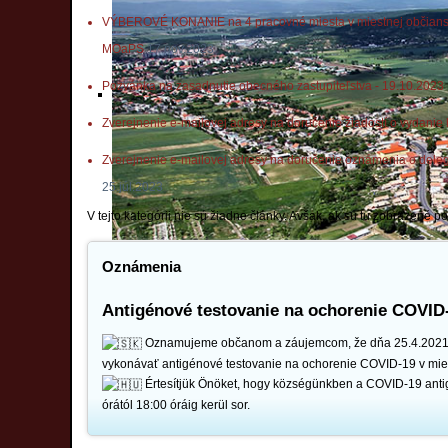
VÝBEROVÉ KONANIE na 4 pracovné miesta v miestnej občianskej
MOaPS
17.nov.2023
Pozvánka na zasadnutie obecného zastupiteľstva - 19.10.2023
Zverejnenie e-mailovej adresy na doručenie žiadostí o vydani
Zverejnenie e-mailovej adresy na doručenie oznámenia o deleg
25.júl.2023
V tejto kategórii nie sú žiadne články. Avšak, ak sú tu zobrazené 
logo3.jpg
Oznámenia
Antigénové testovanie na ochorenie COVID
Oznamujeme občanom a záujemcom, že dňa 25.4.2021 (
vykonávať antigénové testovanie na ochorenie COVID-19 v mi
Értesítjük Önöket, hogy községünkben a COVID-19 antigé
órától 18:00 óráig kerül sor.