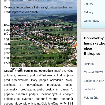
20. apríl 2021
Návštevy: 6098
Zmluvy
Overovanie podpisov a listín sa vykonáva na obecnom
úrade v pracovných dňoch.
Faktúry
Objednávky
Osvedčovaním odpisov a kópií listín
Obecný úrad
potvrdzuje, že sa kópia listiny zhoduje s originálom.
Preto je pri osvedčovaní vždy potrebné predložiť aj
Dobrovoľný
originál listiny a preukaz o totožnosti osoby. Za originál
hasičský zbo
listiny sa považuje aj už osvedčená kópia. Pri
obce
osvedčovaní listín sa osvedčuje obsah, správnosť ani
pravdivosť skutočností uvádzaných v listine sa
Biskupice
neosvedčuje. Osoba, ktorá osvedčuje, preukazuje
svoju totožnosť občianskym preukazom, alebo pasom.
História
logo3.jpg
Osoba, ktorej podpis sa osvedčuje
musí byť vždy
Činnosť DHZO
prítomná, nesmie ju podpísať iná osoba. Podpisuje sa
pred pracovníkom, ktorý podpis osvedčuje. Svoju
Zloženie DHZO
totožnosť pri osvedčovaní preukazuje občan
Technika
občianskym preukazom, alebo cestovným pasom. V
prípade overenia podpisu bezvládnych a chorých
Fotogaléria
občanov je overenie potrebné vopred dohodnúť
osobne alebo telefonicky na čísle telefónu: 047/43 81