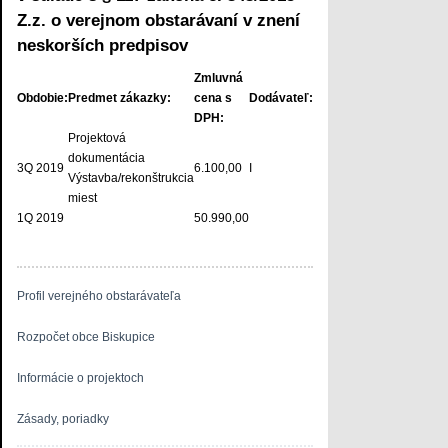
Z.z. o verejnom obstarávaní v znení
neskorších predpisov
Zmluvná
Obdobie:
Predmet zákazky:
cena s
Dodávateľ:
DPH:
Projektová
dokumentácia
3Q 2019
6.100,00
I
Výstavba/rekonštrukcia
miest
1Q 2019
50.990,00
Profil verejného obstarávateľa
Rozpočet obce Biskupice
Informácie o projektoch
Zásady, poriadky