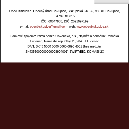
Obec Biskupice, Obecný úrad Biskupice, Biskupická 61/132, 986 01 Biskupice,
047/43 81 815
IČO: 00647985, DIČ: 2021097199
e-mail:
obecbiskupice@gmail.com,
web:
www.obecbiskupice.sk
Bankové spojenie: Prima banka Slovensko, a.s., Najbližšia pobočka: Pobočka
Lučenec, Námestie republiky 11, 984 01 Lučenec
IBAN: SK43 5600 0000 0060 0890 4001 (bez medzier:
SK4356000000006008904001) SWIFT/BIC: KOMASK2X