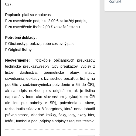
Kontakt
027.
Poplatok
: platí sa v hotovosti
 za osvedčenie podpisu: 2,00 € za každý podpis,
 za osvedčenie listín: 2,00 € za každú stranu
Potrebné doklady:
 Občiansky preukaz, alebo cestovný pas
 Originál listiny
Neoverujeme:
fotokópie občianskych preukazov,
technické preukazy,všetky typy preukazov, výpisy z
listov vlastníctva, geometrické plány, mapy,
osvedčenia, doklady s tzv. suchou pečaťou, listiny na
použitie v cudzine(výnimka potvrdenie o žití do ČR),
ak sa odpis nezhoduje s originálom, ak je listina
napísaná v inom ako slovenskom jazyku(okrem ČR
ale len pre potreby v SR), potvrdenia o stave,
rozhodnutia súdov a štát.orgánov, ktoré nenadobudli
právoplatnosť, vkladné knižky, šeky, losy, tikety hier,
lotérií, tombol a pod., výpisy a odpisy z registra trestov.