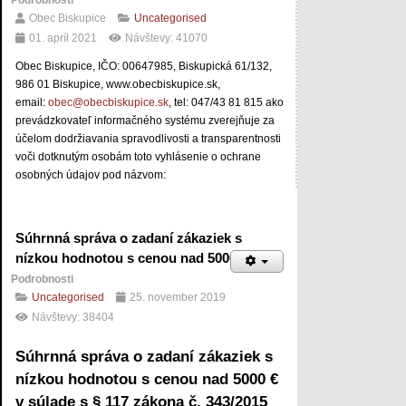
Podrobnosti
Obec Biskupice
Uncategorised
01. apríl 2021
Návštevy: 41070
Obec Biskupice, IČO: 00647985, Biskupická 61/132,
986 01 Biskupice, www.obecbiskupice.sk,
email:
obec@obecbiskupice.sk
, tel: 047/43 81 815 ako
prevádzkovateľ informačného systému zverejňuje za
účelom dodržiavania spravodlivosti a transparentnosti
voči dotknutým osobám toto vyhlásenie o ochrane
osobných údajov pod názvom:
Súhrnná správa o zadaní zákaziek s
nízkou hodnotou s cenou nad 5000 €
Podrobnosti
Uncategorised
25. november 2019
Návštevy: 38404
Súhrnná správa o zadaní zákaziek s
nízkou hodnotou s cenou nad 5000 €
v súlade s § 117 zákona č. 343/2015