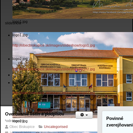
logo1.jpg
slideshow
logo1.jpg
http://obecbiskupice.sk/images/slideshow/logo1.jpg
logo2.jpg
http://obecbiskupice.sk/images/slideshow/logo2.jpg
logo3.jpg
http://obecbiskupice.sk/images/slideshow/logo3.jpg
Overovanie listín a podpisov
Povinné
Podrobnosti
logo2.jpg
zverejňovani
Obec Biskupice
Uncategorised