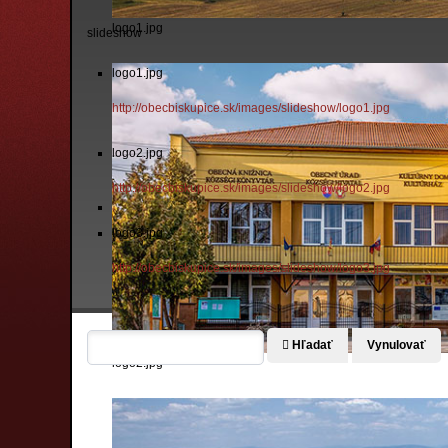
logo1.jpg
slideshow
logo1.jpg
http://obecbiskupice.sk/images/slideshow/logo1.jpg
logo2.jpg
http://obecbiskupice.sk/images/slideshow/logo2.jpg
logo3.jpg
http://obecbiskupice.sk/images/slideshow/logo3.jpg
Hľadať
Vynulovať
logo2.jpg