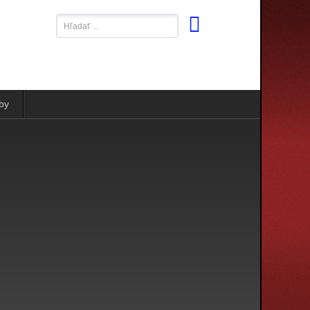
Hľadať
...
by