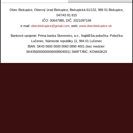
Obec Biskupice, Obecný úrad Biskupice, Biskupická 61/132, 986 01 Biskupice,
047/43 81 815
IČO: 00647985, DIČ: 2021097199
e-mail:
obecbiskupice@gmail.com,
web:
www.obecbiskupice.sk
Bankové spojenie: Prima banka Slovensko, a.s., Najbližšia pobočka: Pobočka
Lučenec, Námestie republiky 11, 984 01 Lučenec
IBAN: SK43 5600 0000 0060 0890 4001 (bez medzier:
SK4356000000006008904001) SWIFT/BIC: KOMASK2X