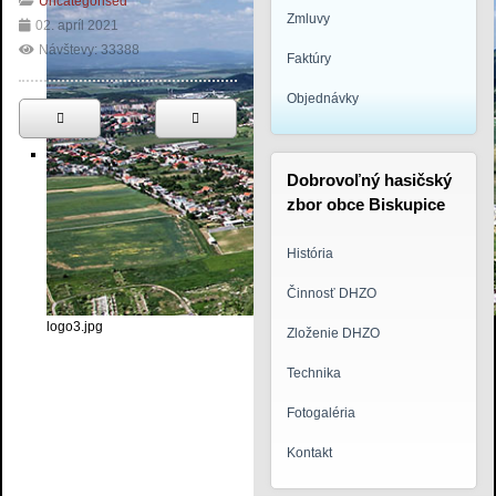
Uncategorised
Zmluvy
02. apríl 2021
Návštevy: 33388
Faktúry
Objednávky
Dobrovoľný hasičský
zbor obce Biskupice
História
Činnosť DHZO
logo3.jpg
Zloženie DHZO
Technika
Fotogaléria
Kontakt