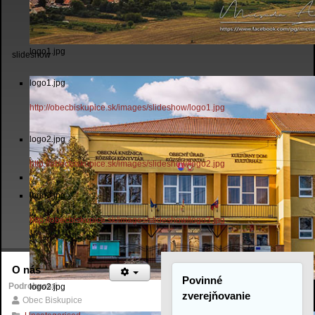
logo1.jpg
slideshow
logo1.jpg
http://obecbiskupice.sk/images/slideshow/logo1.jpg
logo2.jpg
http://obecbiskupice.sk/images/slideshow/logo2.jpg
logo3.jpg
http://obecbiskupice.sk/images/slideshow/logo3.jpg
O nás
Povinné
Podrobnosti
logo2.jpg
zverejňovanie
Obec Biskupice