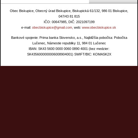
Obec Biskupice, Obecný úrad Biskupice, Biskupická 61/132, 986 01 Biskupice,
047/43 81 815
IČO: 00647985, DIČ: 2021097199
e-mail:
obecbiskupice@gmail.com,
web:
www.obecbiskupice.sk
Bankové spojenie: Prima banka Slovensko, a.s., Najbližšia pobočka: Pobočka
Lučenec, Námestie republiky 11, 984 01 Lučenec
IBAN: SK43 5600 0000 0060 0890 4001 (bez medzier:
SK4356000000006008904001) SWIFT/BIC: KOMASK2X