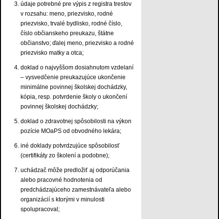
údaje potrebné pre výpis z registra trestov
v rozsahu: meno, priezvisko, rodné
priezvisko, trvalé bydlisko, rodné číslo,
číslo občianskeho preukazu, štátne
občianstvo; ďalej meno, priezvisko a rodné
priezvisko matky a otca;
doklad o najvyššom dosiahnutom vzdelaní
– vysvedčenie preukazujúce ukončenie
minimálne povinnej školskej dochádzky,
kópia, resp. potvrdenie školy o ukončení
povinnej školskej dochádzky;
doklad o zdravotnej spôsobilosti na výkon
pozície MOaPS od obvodného lekára;
iné doklady potvrdzujúce spôsobilosť
(certifikáty zo školení a podobne);
uchádzač môže predložiť aj odporúčania
alebo pracovné hodnotenia od
predchádzajúceho zamestnávateľa alebo
organizácií s ktorými v minulosti
spolupracoval;