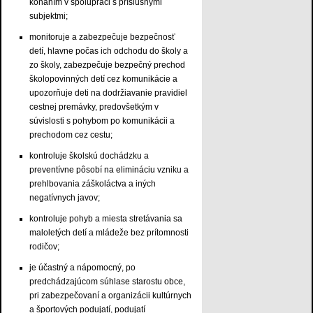
konaním v spolupráci s príslušnými
subjektmi;
monitoruje a zabezpečuje bezpečnosť
detí, hlavne počas ich odchodu do školy a
zo školy, zabezpečuje bezpečný prechod
školopovinných detí cez komunikácie a
upozorňuje deti na dodržiavanie pravidiel
cestnej premávky, predovšetkým v
súvislosti s pohybom po komunikácii a
prechodom cez cestu;
kontroluje školskú dochádzku a
preventívne pôsobí na elimináciu vzniku a
prehlbovania záškoláctva a iných
negatívnych javov;
kontroluje pohyb a miesta stretávania sa
maloletých detí a mládeže bez prítomnosti
rodičov;
je účastný a nápomocný, po
predchádzajúcom súhlase starostu obce,
pri zabezpečovaní a organizácii kultúrnych
a športových podujatí, podujatí