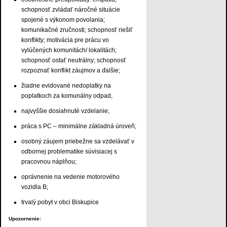
schopnosť zvládať náročné situácie
spojené s výkonom povolania;
komunikačné zručnosti; schopnosť riešiť
konflikty; motivácia pre prácu vo
vylúčených komunitách/ lokalitách;
schopnosť ostať neutrálny; schopnosť
rozpoznať konflikt záujmov a ďalšie;
žiadne evidované nedoplatky na
poplatkoch za komunálny odpad,
najvyššie dosiahnuté vzdelanie;
práca s PC – minimálne základná úroveň;
osobný záujem priebežne sa vzdelávať v
odbornej problematike súvisiacej s
pracovnou náplňou;
oprávnenie na vedenie motorového
vozidla B;
trvalý pobyt v obci Biskupice
Upozornenie: