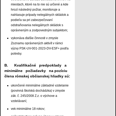
miestach, ktoré na to nie sú určené a kde
hrozí následný požiar, monitoruje a
nahlasuje prípady nelegálnych skládok a
podieľa sa pri zabezpečovaní
odstraňovania nelegálnych skládok s
oprávneným a zodpovedným subjektom;
vykonáva ďalšie činnosti v zmysle
Zoznamu oprávnených aktivít v rámci
výzvy PSK-UV-001-2023-DV-ESF+ podľa
potreby.
B. Kvalifikačné predpoklady a
minimálne požiadavky na pozíciu
člena rómskej občianskej hliadky sú:
ukončené minimálne základné vzdelanie
(povinná školská dochádzka) v zmysle
zák. č. 245/2008 Z.z. o výchove a
vzdelávaní;
vek minimálne 18 rokov;