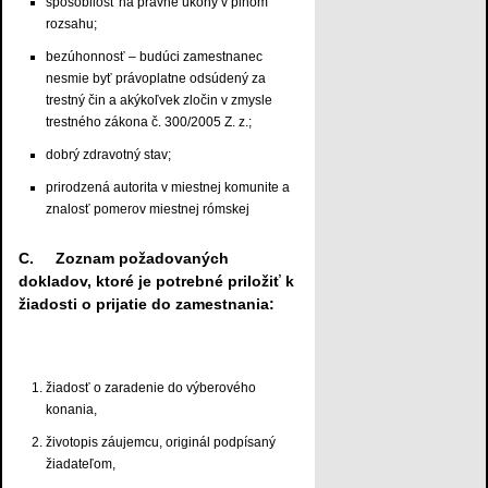
spôsobilosť na právne úkony v plnom
rozsahu;
bezúhonnosť – budúci zamestnanec
nesmie byť právoplatne odsúdený za
trestný čin a akýkoľvek zločin v zmysle
trestného zákona č. 300/2005 Z. z.;
dobrý zdravotný stav;
prirodzená autorita v miestnej komunite a
znalosť pomerov miestnej rómskej
C. Zoznam požadovaných
dokladov, ktoré je potrebné priložiť k
žiadosti o prijatie do zamestnania:
žiadosť o zaradenie do výberového
konania,
životopis záujemcu, originál podpísaný
žiadateľom,