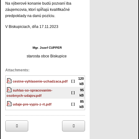
Na výberové konanie budú pozvaní iba
záujemcovia, ktorí spĺňajú kvalifikačné
predpoklady na danú pozíciu.
V Biskupiciach, dňa 17.11.2023
Mgr. Jozef CUPPER
starosta obce Biskupice
Attachments:
120
[ ]
cestne-vyhlasenie-uchadzaca.pdf
kB
95
suhlas-so-spracovanim-
[ ]
kB
osobnych-udajov.pdf
85
[ ]
udaje-pre-vypis-z-rt.pdf
kB