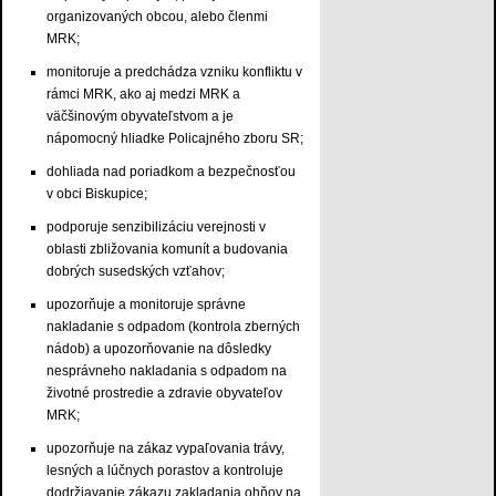
organizovaných obcou, alebo členmi
MRK;
monitoruje a predchádza vzniku konfliktu v
rámci MRK, ako aj medzi MRK a
väčšinovým obyvateľstvom a je
nápomocný hliadke Policajného zboru SR;
dohliada nad poriadkom a bezpečnosťou
v obci Biskupice;
podporuje senzibilizáciu verejnosti v
oblasti zbližovania komunít a budovania
dobrých susedských vzťahov;
upozorňuje a monitoruje správne
nakladanie s odpadom (kontrola zberných
nádob) a upozorňovanie na dôsledky
nesprávneho nakladania s odpadom na
životné prostredie a zdravie obyvateľov
MRK;
upozorňuje na zákaz vypaľovania trávy,
lesných a lúčnych porastov a kontroluje
dodržiavanie zákazu zakladania ohňov na