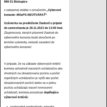
986 01 Biskupice
v zalepenej obálke s označením
„Výberové
konanie: MOaPS-NEOTVÁRAŤ“
.
Uzávierka na predloženie žiadostí o prijatie
do zamestnania je 28.11.2023 do 13:00 hod.
Záujemcovia, ktorých písomné žiadosti do
výberového konania budú doručené po
termíne uzávierky, nebudú zaradení do
výberového konania!
V prípade, že na základe výberových kritérií
komisia vyhodnotí viacerých uchádzačov ako
vhodných na obsadzovanú pozíciu a počet
úspešných uchádzačov je vyšší ako počet
obsadzovaných pozícií alebo sa o jednu
pozíciu uchádzajú viacerí rovnocenní
uchádzači, komisia posudzuje
doplňujúce
výberové kritériá:
osobnostné predpoklady: empatia;