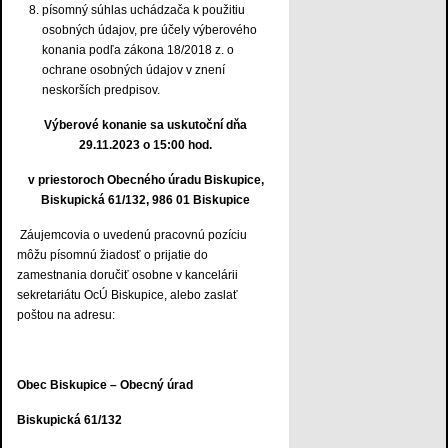
písomný súhlas uchádzača k použitiu
osobných údajov, pre účely výberového
konania podľa zákona 18/2018 z. o
ochrane osobných údajov v znení
neskorších predpisov.
Výberové konanie sa uskutoční dňa
29.11.2023 o 15:00 hod.
v priestoroch Obecného úradu Biskupice,
Biskupická 61/132, 986 01 Biskupice
Záujemcovia o uvedenú pracovnú pozíciu
môžu písomnú žiadosť o prijatie do
zamestnania doručiť osobne v kancelárii
sekretariátu OcÚ Biskupice, alebo zaslať
poštou na adresu:
Obec Biskupice – Obecný úrad
Biskupická 61/132