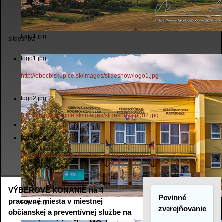
logo1.jpg
slideshow
logo1.jpg
http://obecbiskupice.sk/images/slideshow/logo1.jpg
logo2.jpg
http://obecbiskupice.sk/images/slideshow/logo2.jpg
logo3.jpg
http://obecbiskupice.sk/images/slideshow/logo3.jpg
VÝBEROVÉ KONANIE na 4
Povinné
pracovné miesta v miestnej
logo2.jpg
zverejňovanie
občianskej a preventívnej službe na