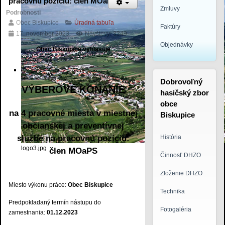
pracovnú pozíciu: člen MOaPS
Zmluvy
Podrobnosti
Obec Biskupice
Úradná tabuľa
Faktúry
17. november 2023
Návštevy: 3349
Objednávky
Obec Biskupice vyhlasuje
Dobrovoľný
VÝBEROVÉ KONANIE
hasičský zbor
obce
na 4 pracovné miesta v miestnej
Biskupice
občianskej a preventívnej
službe na pracovnú pozíciu:
História
logo3.jpg
člen MOaPS
Činnosť DHZO
Zloženie DHZO
Miesto výkonu práce:
Obec Biskupice
Technika
Predpokladaný termín nástupu do
Fotogaléria
zamestnania:
01.12.2023